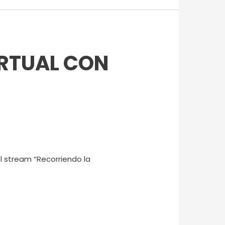
IRTUAL CON
el stream “Recorriendo la