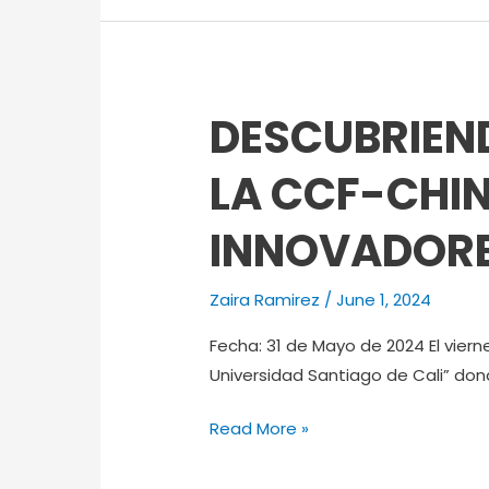
APLICACIONES
AEROESPACIALES
BASADAS
EN
DESCUBRIEND
DESCUBRIENDO
TECNOLOGÍA
LA
DIGITAL
LA CCF-CHI
USC:
UN
INNOVADOR
VIAJE
VIRTUAL
CON
Zaira Ramirez
/
June 1, 2024
LA
Fecha: 31 de Mayo de 2024 El viern
CCF-
Universidad Santiago de Cali” do
CHINA
HACIA
Read More »
PROYECTOS
INNOVADORES