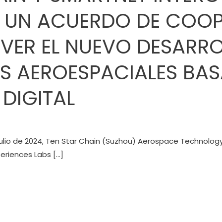
N UN ACUERDO DE COO
ER EL NUEVO DESARRO
S AEROESPACIALES BA
DIGITAL
e julio de 2024, Ten Star Chain (Suzhou) Aerospace Technology
eriences Labs […]