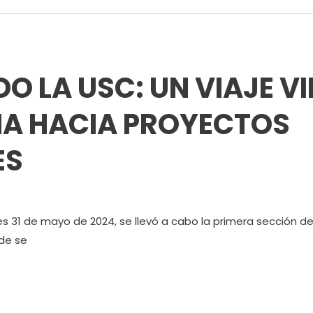
O LA USC: UN VIAJE V
NA HACIA PROYECTOS
ES
es 31 de mayo de 2024, se llevó a cabo la primera sección d
nde se