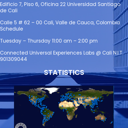
Edificio 7, Piso 6, Oficina 22 Universidad Santiago
de Cali
Calle 5 # 62 – 00 Cali, Valle de Cauca, Colombia
Schedule
Tuesday – Thursday 11:00 am – 2:00 pm
Connected Universal Experiences Labs @ Cali N.I.T.
901309044
STATISTICS