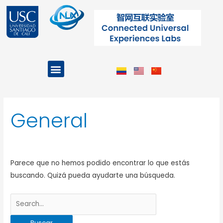
Ir
al
contenido
Menu
Projects and Programs
Buscar
por:
General
Parece que no hemos podido encontrar lo que estás
buscando. Quizá pueda ayudarte una búsqueda.