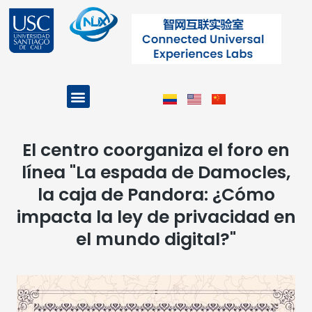
Ir
al
contenido
Menu
Projects and Programs
El centro coorganiza el foro en
línea "La espada de Damocles,
la caja de Pandora: ¿Cómo
impacta la ley de privacidad en
el mundo digital?"