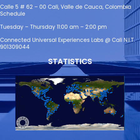
Calle 5 # 62 – 00 Cali, Valle de Cauca, Colombia
Schedule
Tuesday – Thursday 11:00 am – 2:00 pm
Connected Universal Experiences Labs @ Cali N.I.T.
901309044
STATISTICS