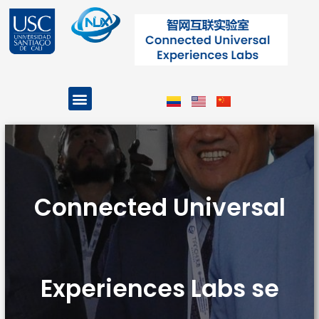
Ir
al
contenido
Menu
Projects and Programs
Connected Universal
Experiences Labs se