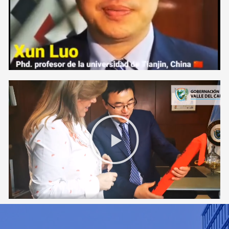
播
放
视
频