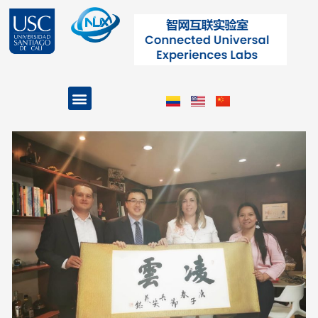
跳
至
内
容
Menu