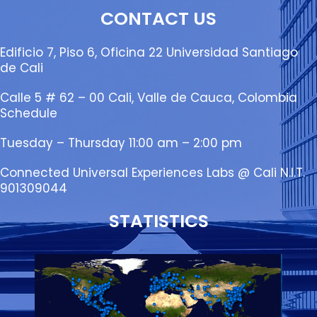
CONTACT US
Edificio 7, Piso 6, Oficina 22 Universidad Santiago
de Cali
Calle 5 # 62 – 00 Cali, Valle de Cauca, Colombia
Schedule
Tuesday – Thursday 11:00 am – 2:00 pm
Connected Universal Experiences Labs @ Cali N.I.T.
901309044
STATISTICS