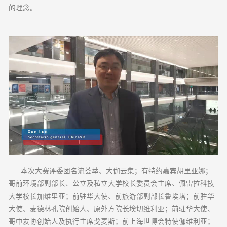
的理念。
本次大赛评委团名流荟萃、大伽云集；有特约嘉宾胡里亚娜；
哥前环境部副部长、公立及私立大学校长委员会主席、佩雷拉科技
大学校长加维里亚；前驻华大使、前旅游部副部长鲁埃塔；前驻华
大使、麦德林孔院创始人、原外方院长埃切维利亚；前驻华大使、
哥中友协创始人及执行主席戈麦斯；前上海世博会特使伽维利亚；