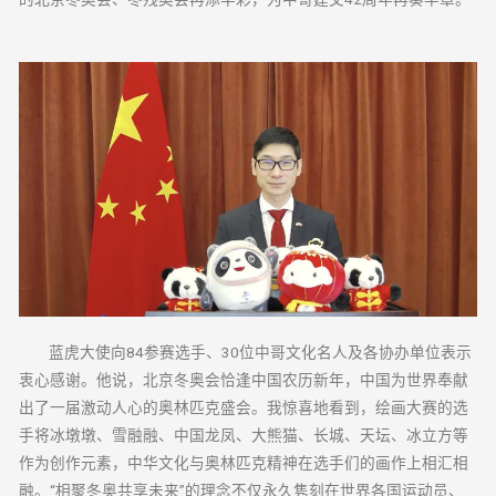
蓝虎大使向84参赛选手、30位中哥文化名人及各协办单位表示
衷心感谢。他说，北京冬奥会恰逢中国农历新年，中国为世界奉献
出了一届激动人心的奥林匹克盛会。我惊喜地看到，绘画大赛的选
手将冰墩墩、雪融融、中国龙凤、大熊猫、长城、天坛、冰立方等
作为创作元素，中华文化与奥林匹克精神在选手们的画作上相汇相
融。“相聚冬奥共享未来”的理念不仅永久隽刻在世界各国运动员、