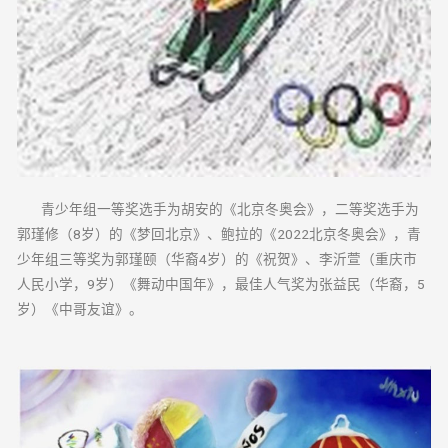
青少年组一等奖选手为胡安的《北京冬奥会》，二等奖选手为
郭瑾修（8岁）的《梦回北京》、鲍拉的《2022北京冬奥会》，青
少年组三等奖为郭瑾颐（华裔4岁）的《祝贺》、李沂萱（重庆市
人民小学，9岁）《舞动中国年》，最佳人气奖为张益民（华裔，5
岁）《中哥友谊》。