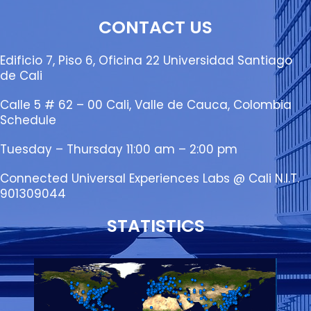
CONTACT US
Edificio 7, Piso 6, Oficina 22 Universidad Santiago
de Cali
Calle 5 # 62 – 00 Cali, Valle de Cauca, Colombia
Schedule
Tuesday – Thursday 11:00 am – 2:00 pm
Connected Universal Experiences Labs @ Cali N.I.T.
901309044
STATISTICS