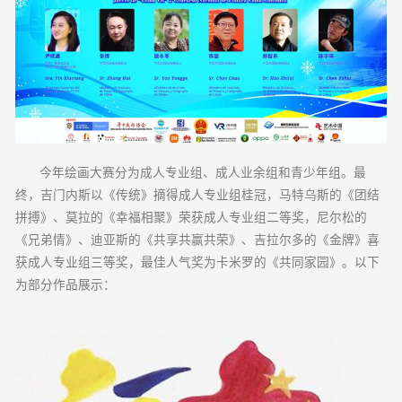
今年绘画大赛分为成人专业组、成人业余组和青少年组。最
终，吉门内斯以《传统》摘得成人专业组桂冠，马特乌斯的《团结
拼搏》、莫拉的《幸福相聚》荣获成人专业组二等奖，尼尔松的
《兄弟情》、迪亚斯的《共享共赢共荣》、吉拉尔多的《金牌》喜
获成人专业组三等奖，最佳人气奖为卡米罗的《共同家园》。以下
为部分作品展示：