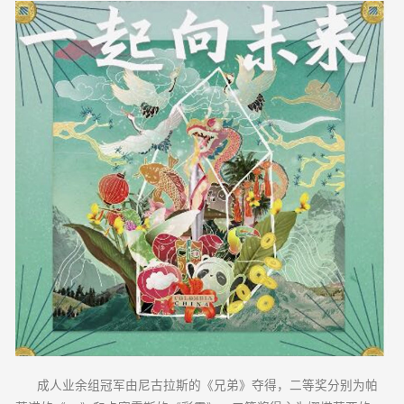
成人业余组冠军由尼古拉斯的《兄弟》夺得，二等奖分别为帕