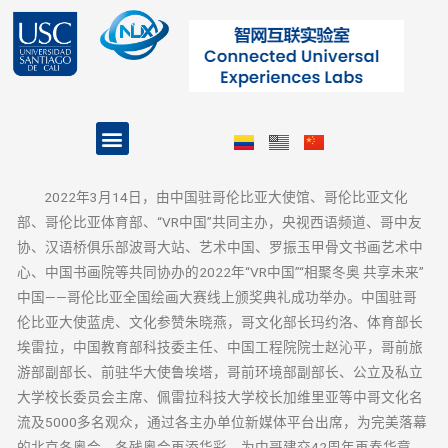
跳
至
内
容
Menu
2022年3月14日，由中国驻哥伦比亚大使馆、哥伦比亚文化
部、哥伦比亚体育部、“VR中国”共同主办，央视西语频道、哥中友
协、汉语桥俱乐部波哥大站、艺术中国、罗振玉甲骨文书画艺术中
心、中国书画院等共同协办的2022年“VR中国”“相聚冬奥 共享未来”
中国——哥伦比亚全国绘画大赛线上颁奖典礼成功举办。中国驻哥
伦比亚大使蓝虎、文化参赞朱晓燕，哥文化部长玛约洛、体育部长
埃雷拉，中国教育部科技委主任、中国工程院院士赵沁平，哥前旅
游部副部长、前驻华大使鲁埃塔，哥前环境部副部长、公立及私立
大学校长委员会主席、佩雷拉科技大学校长加维里亚等中哥文化名
流及5000多名观众，通过各主办单位新媒体平台出席，为完美落幕
的北京冬奥会、冬残奥会再添华彩，为中哥建交42周年再奏华章。