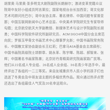
胡里奥·马里奥·圣多明戈大剧院副院长朗赫尔；激进变革党籍众议
院哥中友好小组成员阿吉莱拉；国家电视台台长加西亚；哥文化部
艺术司顾问托巴尔；哥中友协主席、著名律师、中国问题专家普亚
那；中国互联网新闻中心艺术总监、中央美术学院研究生专家导师
勾霞；北京航空航天大学副教授、新媒体艺术与设计学院副院长胡
勇；中国科学院软件研究所副研究员、ACM SIGCHI中国分会主席范
向民；罗振玉甲骨文书画艺术中心理事罗允新；中国书画院常务院
长、中国散文家协会副会长王红莉；巴拿马ASA基金会主席薛彤；
中国书画院高级院士颉群章、姚永革、陈宇暉、陈超、郝智来、张
辉；中国著名书画家陈墨；北京好丹青精英研究院画家路广民等。
他们从22名成人专业组、26名成人业余组、36名青少年选手中，最
终评出了各组的一二三等奖。来自友城重庆市人民小学的孩子们也
选送了冬奥会及中哥友谊主题的多幅优秀作品。观众通过热评点赞
还选出了各组最佳人气奖及20名幸运观众。