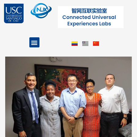
跳
至
内
容
Menu