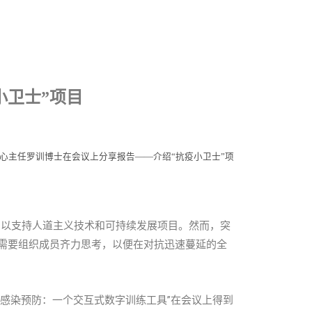
小卫士”项目
心主任罗训博士在会议上分享报告
——介绍“抗疫小卫士”项
案征集，以支持人道主义技术和可持续发展项目。然而，突
C 需要组织成员齐力思考，以便在对抗迅速蔓延的全
19 感染预防：一个交互式数字训练工具”在会议上得到