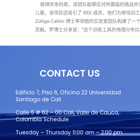
值得庆幸的是，该团队能够应对所面临的挑战并实
儿童。该项目还吸引了 IEEE 成员，他们为使培训工
Zúñiga-Cañón 博士带领她的实验室团队构
贡献。罗博士分享说：“这个训练工具的地理分布比
CONTACT US
Edificio 7, Piso 6, Oficina 22 Universidad
Santiago de Cali
Calle 5 # 62 – 00 Cali, Valle de Cauca,
Colombia Schedule
Tuesday – Thursday 11:00 am – 2:00 pm